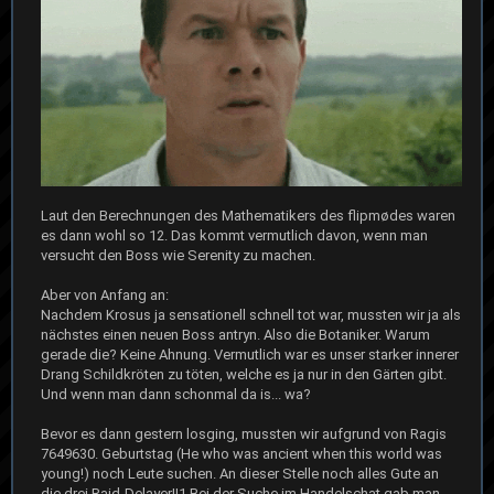
Laut den Berechnungen des Mathematikers des flipmødes waren
es dann wohl so 12. Das kommt vermutlich davon, wenn man
versucht den Boss wie Serenity zu machen.
Aber von Anfang an:
Nachdem Krosus ja sensationell schnell tot war, mussten wir ja als
nächstes einen neuen Boss antryn. Also die Botaniker. Warum
gerade die? Keine Ahnung. Vermutlich war es unser starker innerer
Drang Schildkröten zu töten, welche es ja nur in den Gärten gibt.
Und wenn man dann schonmal da is... wa?
Bevor es dann gestern losging, mussten wir aufgrund von Ragis
7649630. Geburtstag (He who was ancient when this world was
young!) noch Leute suchen. An dieser Stelle noch alles Gute an
die drei Raid-Delayer!!1 Bei der Suche im Handelschat gab man