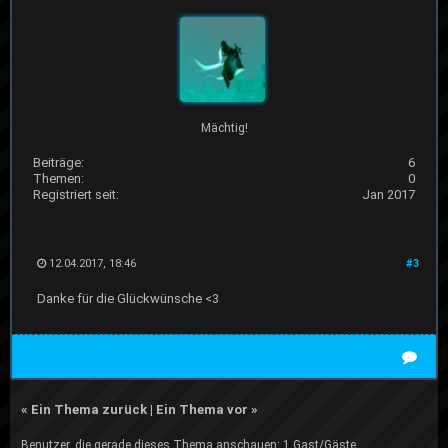
Mächtig!
Beiträge:
6
Themen:
0
Registriert seit:
Jan 2017
12.04.2017, 18:46
#3
Danke für die Glückwünsche <3
«
Ein Thema zurück
|
Ein Thema vor
»
Benutzer, die gerade dieses Thema anschauen: 1 Gast/Gäste