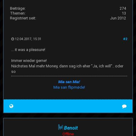
Beiträge:
274
Themen:
13
Registriert seit:
Jun 2012
12.04.2017, 15:31
#2
... it was a pleasure!
Immer wieder gerne!
Nächstes Mal mehr Money, dann sag ich eher "Ja, ich will".. oder
so
Mia san Mia!
Mia san flipmøde!
Benoit
Offline