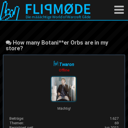
How many Botani**er Orbs are in my
store?
Twaron
Offline
Mächtig!
Beiträge:
1.627
Themen:
69
Registriert seit:
Jun 2012