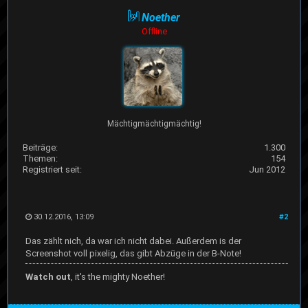
Noether
Offline
Mächtigmächtigmächtig!
Beiträge:
1.300
Themen:
154
Registriert seit:
Jun 2012
30.12.2016, 13:09
#2
Das zählt nich, da war ich nicht dabei. Außerdem is der
Screenshot voll pixelig, das gibt Abzüge in der B-Note!
Watch out
, it's the mighty Noether!