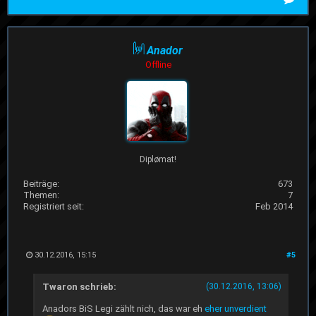
Anador
Offline
Diplømat!
Beiträge:
673
Themen:
7
Registriert seit:
Feb 2014
30.12.2016, 15:15
#5
Twaron schrieb:
(30.12.2016, 13:06)
Anadors BiS Legi zählt nich, das war eh
eher unverdient