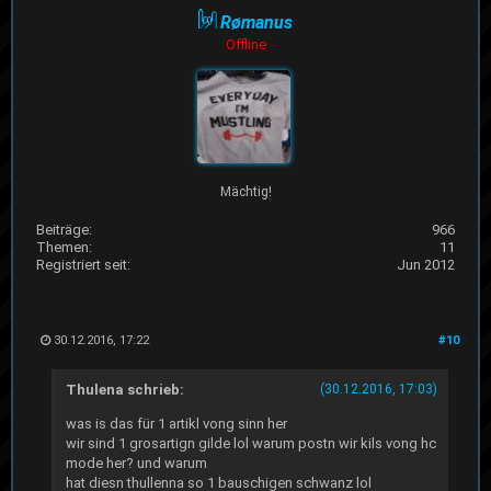
Rømanus
Offline
Mächtig!
Beiträge:
966
Themen:
11
Registriert seit:
Jun 2012
30.12.2016, 17:22
#10
Thulena schrieb:
(30.12.2016, 17:03)
was is das für 1 artikl vong sinn her
wir sind 1 grosartign gilde lol warum postn wir kils vong hc
mode her? und warum
hat diesn thullenna so 1 bauschigen schwanz lol