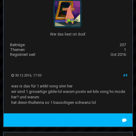
Wer das liest ist doof.
Beiträge:
207
Themen:
1
Registriert seit:
Oct 2016
30.12.2016, 17:03
#9
was is das für 1 artikl vong sinn her
wir sind 1 grosartign gilde lol warum postn wir kils vong hc mode
her? und warum
hat diesn thullenna so 1 bauschigen schwanz lol