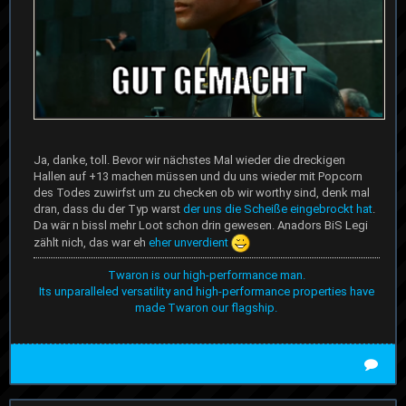
Ja, danke, toll. Bevor wir nächstes Mal wieder die dreckigen
Hallen auf +13 machen müssen und du uns wieder mit Popcorn
des Todes zuwirfst um zu checken ob wir worthy sind, denk mal
dran, dass du der Typ warst
der uns die Scheiße eingebrockt hat
.
Da wär n bissl mehr Loot schon drin gewesen. Anadors BiS Legi
zählt nich, das war eh
eher unverdient
Twaron is our high-performance man.
Its unparalleled versatility and high-performance properties have
made Twaron our flagship.