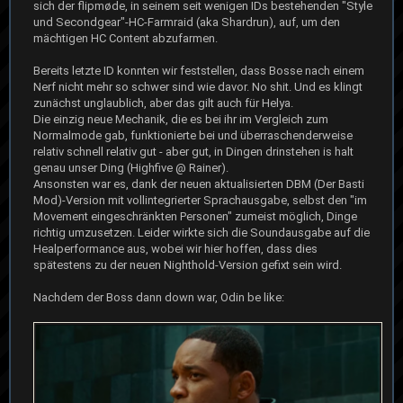
sich der flipmøde, in seinem seit wenigen IDs bestehenden "Style
und Secondgear"-HC-Farmraid (aka Shardrun), auf, um den
mächtigen HC Content abzufarmen.
Bereits letzte ID konnten wir feststellen, dass Bosse nach einem
Nerf nicht mehr so schwer sind wie davor. No shit. Und es klingt
zunächst unglaublich, aber das gilt auch für Helya.
Die einzig neue Mechanik, die es bei ihr im Vergleich zum
Normalmode gab, funktionierte bei und überraschenderweise
relativ schnell relativ gut - aber gut, in Dingen drinstehen is halt
genau unser Ding (Highfive @ Rainer).
Ansonsten war es, dank der neuen aktualisierten DBM (Der Basti
Mod)-Version mit vollintegrierter Sprachausgabe, selbst den "im
Movement eingeschränkten Personen" zumeist möglich, Dinge
richtig umzusetzen. Leider wirkte sich die Soundausgabe auf die
Healperformance aus, wobei wir hier hoffen, dass dies
spätestens zu der neuen Nighthold-Version gefixt sein wird.
Nachdem der Boss dann down war, Odin be like: